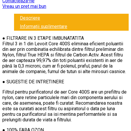
Contacteaza-ne
Vreau un pret mai bun
Descriere
Informații suplimentare
● FILTRARE IN 3 ETAPE IMBUNATATITA
Filtrul 3 in 1 din Levoit Core 400S eliminaa eficient poluantii
din aer prin combinatia echilibrata dintre filtrul preliminar din
Nylon, filtrul True HEPA si filtrul de Carbon Activ. Acest filtru
de aer capteaza 99,97% din toti poluantii existenti in aer de
până la 0,3 microni, cum ar fi polenul, praful, parul de la
animale de companie, fumul de tutun si alte mirosuri casnice.
● SUGESTIE DE INTRETINERE
Filtrul pentru purificatorul de aer Core 400S are un prefiltru de
nylon, care retine particulele mari din componenta aerului si
care, de asemenea, poate fi curatat. Recomandarea noastra
este sa curatati acest filtru cu aspiratorul o data pe luna
pentru ca purificatorul sa isi mentina performantele si sa
prelungiti durata de viata a filtrului.
● 100% FARA OZON