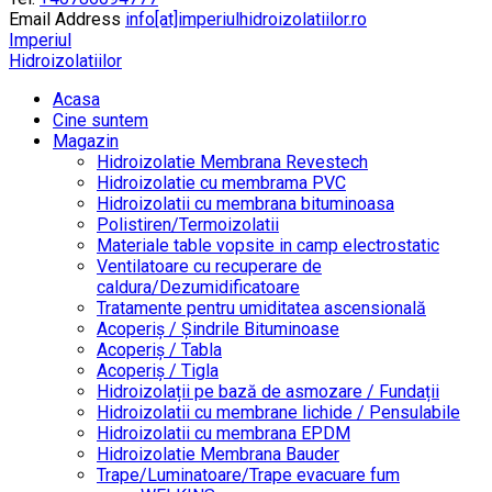
Email Address
info[at]imperiulhidroizolatiilor.ro
Imperiul
Hidroizolatiilor
Acasa
Cine suntem
Magazin
Hidroizolatie Membrana Revestech
Hidroizolatie cu membrama PVC
Hidroizolatii cu membrana bituminoasa
Polistiren/Termoizolatii
Materiale table vopsite in camp electrostatic
Ventilatoare cu recuperare de
caldura/Dezumidificatoare
Tratamente pentru umiditatea ascensională
Acoperiș / Șindrile Bituminoase
Acoperiș / Tabla
Acoperiș / Tigla
Hidroizolații pe bază de asmozare / Fundații
Hidroizolatii cu membrane lichide / Pensulabile
Hidroizolatii cu membrana EPDM
Hidroizolatie Membrana Bauder
Trape/Luminatoare/Trape evacuare fum