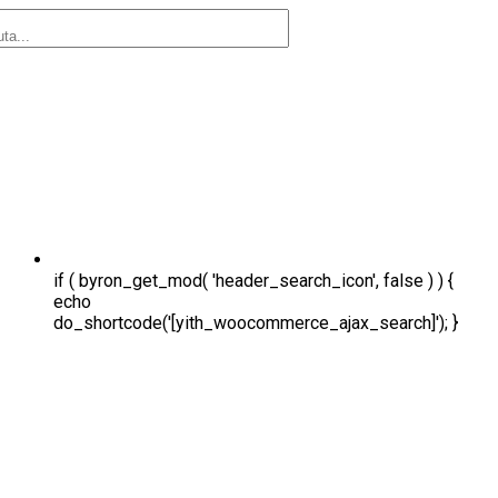
if ( byron_get_mod( 'header_search_icon', false ) ) {
echo
do_shortcode('[yith_woocommerce_ajax_search]'); }