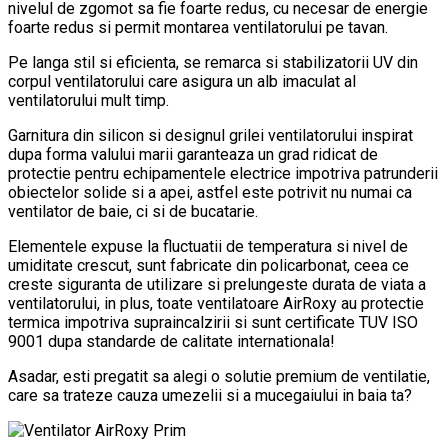
nivelul de zgomot sa fie foarte redus, cu necesar de energie
foarte redus si permit montarea ventilatorului pe tavan.
Pe langa stil si eficienta, se remarca si stabilizatorii UV din
corpul ventilatorului care asigura un alb imaculat al
ventilatorului mult timp.
Garnitura din silicon si designul grilei ventilatorului inspirat
dupa forma valului marii garanteaza un grad ridicat de
protectie pentru echipamentele electrice impotriva patrunderii
obiectelor solide si a apei, astfel este potrivit nu numai ca
ventilator de baie, ci si de bucatarie.
Elementele expuse la fluctuatii de temperatura si nivel de
umiditate crescut, sunt fabricate din policarbonat, ceea ce
creste siguranta de utilizare si prelungeste durata de viata a
ventilatorului, in plus, toate ventilatoare AirRoxy au protectie
termica impotriva supraincalzirii si sunt certificate TUV ISO
9001 dupa standarde de calitate internationala!
Asadar, esti pregatit sa alegi o solutie premium de ventilatie,
care sa trateze cauza umezelii si a mucegaiului in baia ta?