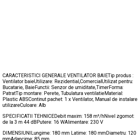
CARACTERISTICI GENERALE VENTILATOR BAIETip produs :
Ventilator baieUtilizare: Rezidential,ComercialUtilizat pentru:
Bucatarie, BaieFunctii: Senzor de umiditate,TimerForma:
PatratTip montare: Perete, Tubulatura ventilatieMaterial:
Plastic ABSContinut pachet: 1 x Ventilator, Manual de instalare
utilizareCuloare: Alb
SPECIFICATII TEHNICEDebit maxim: 158 m³/hNivel zgomot:
de la 3 m 44 dBPutere: 16 WAlimentare: 230 V
DIMENSIUNILungime: 180 mm Latime: 180 mmDiametru: 120
mmAdancime: 85 mm