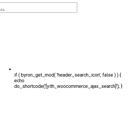
if ( byron_get_mod( 'header_search_icon', false ) ) {
echo
do_shortcode('[yith_woocommerce_ajax_search]'); }