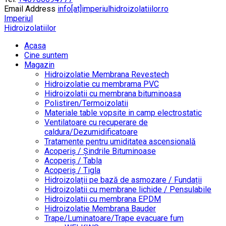
Email Address
info[at]imperiulhidroizolatiilor.ro
Imperiul
Hidroizolatiilor
Acasa
Cine suntem
Magazin
Hidroizolatie Membrana Revestech
Hidroizolatie cu membrama PVC
Hidroizolatii cu membrana bituminoasa
Polistiren/Termoizolatii
Materiale table vopsite in camp electrostatic
Ventilatoare cu recuperare de
caldura/Dezumidificatoare
Tratamente pentru umiditatea ascensională
Acoperiș / Șindrile Bituminoase
Acoperiș / Tabla
Acoperiș / Tigla
Hidroizolații pe bază de asmozare / Fundații
Hidroizolatii cu membrane lichide / Pensulabile
Hidroizolatii cu membrana EPDM
Hidroizolatie Membrana Bauder
Trape/Luminatoare/Trape evacuare fum