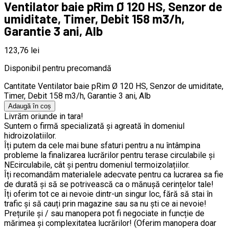
Ventilator baie pRim Ø 120 HS, Senzor de
umiditate, Timer, Debit 158 m3/h,
Garantie 3 ani, Alb
123,76
lei
Disponibil pentru precomandă
Cantitate Ventilator baie pRim Ø 120 HS, Senzor de umiditate,
Timer, Debit 158 m3/h, Garantie 3 ani, Alb
Adaugă în coș
Livrăm oriunde in tara!
Suntem o firmă specializată și agreată în domeniul
hidroizolatiilor.
Îți putem da cele mai bune sfaturi pentru a nu întâmpina
probleme la finalizarea lucrărilor pentru terase circulabile și
NEcirculabile, cât și pentru domeniul termoizolațiilor.
Îți recomandăm materialele adecvate pentru ca lucrarea sa fie
de durată și să se potrivească ca o mănușă cerințelor tale!
Îți oferim tot ce ai nevoie dintr-un singur loc, fără să stai în
trafic și să cauți prin magazine sau sa nu ști ce ai nevoie!
Prețurile și / sau manopera pot fi negociate in funcție de
mărimea și complexitatea lucrărilor! (Oferim manopera doar