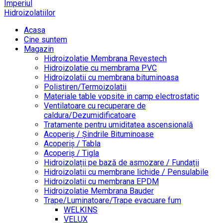
Imperiul
Hidroizolatiilor
Acasa
Cine suntem
Magazin
Hidroizolatie Membrana Revestech
Hidroizolatie cu membrama PVC
Hidroizolatii cu membrana bituminoasa
Polistiren/Termoizolatii
Materiale table vopsite in camp electrostatic
Ventilatoare cu recuperare de
caldura/Dezumidificatoare
Tratamente pentru umiditatea ascensională
Acoperiș / Șindrile Bituminoase
Acoperiș / Tabla
Acoperiș / Tigla
Hidroizolații pe bază de asmozare / Fundații
Hidroizolatii cu membrane lichide / Pensulabile
Hidroizolatii cu membrana EPDM
Hidroizolatie Membrana Bauder
Trape/Luminatoare/Trape evacuare fum
WELKINS
VELUX