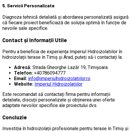
5. Servicii Personalizate
Diagnoza tehnică detaliată și abordarea personalizată asigură
că fiecare proiect beneficiază de soluția optimă în funcție de
nevoile sale specifice.
Contact și Informații Utile
Pentru a beneficia de experiența Imperiul Hidroizolatiilor în
hidroizolații terase în Timiș și Arad, puteți să-i contactați la:
Adresă:
Strada Gheorghe Lazăr 19, Timișoara.
Telefon:
+40786094777
Email:
info@imperiulhidroizolatiilor.ro
Website:
Imperiul Hidroizolațiilor
Este recomandat să contactați firma pentru informații
detaliate, discuții personalizate și obținerea unei oferte
adaptate nevoilor specifice ale proiectului dvs.
Concluzie
Investiția în hidroizolații profesionale pentru terase în Timiș și