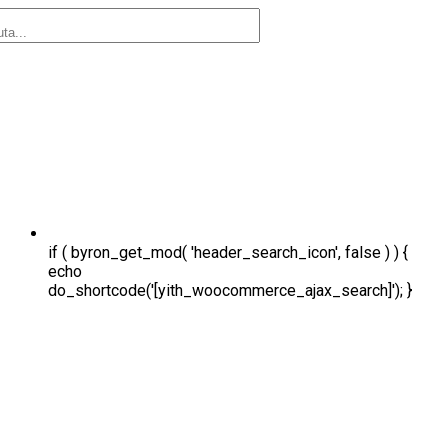
if ( byron_get_mod( 'header_search_icon', false ) ) {
echo
do_shortcode('[yith_woocommerce_ajax_search]'); }