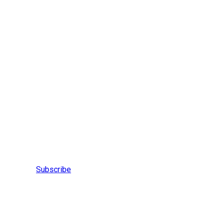
Subscribe Now
Latest news about
construction & engineering
Subscribe