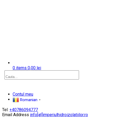
0 items
0,00
lei
Facebook
Contul meu
Profile
Romanian
▼
Tel:
+40786094777
Email Address
info[at]imperiulhidroizolatiilor.ro