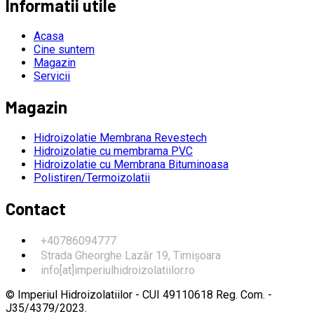
Informatii utile
Acasa
Cine suntem
Magazin
Servicii
Magazin
Hidroizolatie Membrana Revestech
Hidroizolatie cu membrama PVC
Hidroizolatie cu Membrana Bituminoasa
Polistiren/Termoizolatii
Contact
+40786094777
Strada Gheorghe Lazăr 19, Timișoara
info[at]imperiulhidroizolatiilor.ro
© Imperiul Hidroizolatiilor - CUI 49110618 Reg. Com. -
J35/4379/2023.