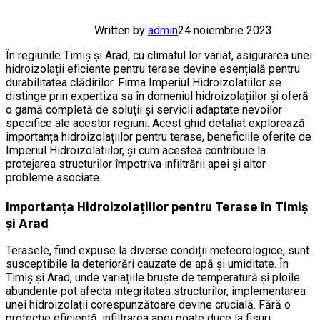
Written by
admin
24 noiembrie 2023
În regiunile Timiș și Arad, cu climatul lor variat, asigurarea unei
hidroizolații eficiente pentru terase devine esențială pentru
durabilitatea clădirilor. Firma Imperiul Hidroizolatiilor se
distinge prin expertiza sa în domeniul hidroizolațiilor și oferă
o gamă completă de soluții și servicii adaptate nevoilor
specifice ale acestor regiuni. Acest ghid detaliat explorează
importanța hidroizolațiilor pentru terase, beneficiile oferite de
Imperiul Hidroizolatiilor, și cum acestea contribuie la
protejarea structurilor împotriva infiltrării apei și altor
probleme asociate.
Importanța Hidroizolațiilor pentru Terase în Timiș
și Arad
Terasele, fiind expuse la diverse condiții meteorologice, sunt
susceptibile la deteriorări cauzate de apă și umiditate. În
Timiș și Arad, unde variațiile bruște de temperatură și ploile
abundente pot afecta integritatea structurilor, implementarea
unei hidroizolații corespunzătoare devine crucială. Fără o
protecție eficientă, infiltrarea apei poate duce la fisuri,